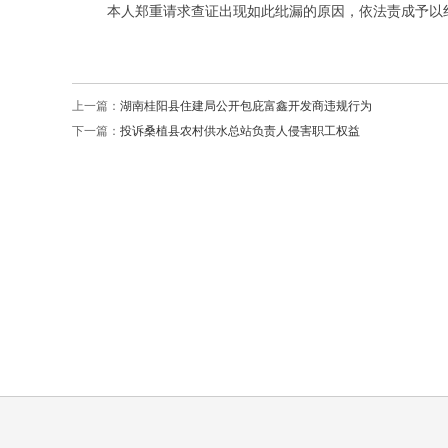
本人郑重请求查证出现如此纰漏的原因，依法责成予以
上一篇：
湖南桂阳县住建局公开包庇富鑫开发商违规行为
下一篇：
投诉桑植县农村供水总站负责人侵害职工权益