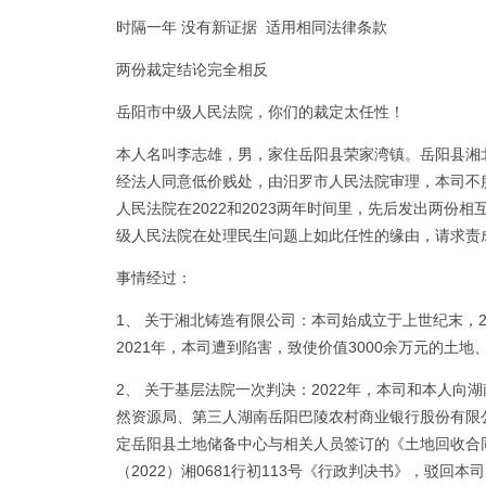
时隔一年 没有新证据 适用相同法律条款
两份裁定结论完全相反
岳阳市中级人民法院，你们的裁定太任性！
本人名叫李志雄，男，家住岳阳县荣家湾镇。岳阳县湘
经法人同意低价贱处，由汨罗市人民法院审理，本司不
人民法院在2022和2023两年时间里，先后发出两
级人民法院在处理民生问题上如此任性的缘由，请求责
事情经过：
1、 关于湘北铸造有限公司：本司始成立于上世纪末，
2021年，本司遭到陷害，致使价值3000余万元的土地
2、 关于基层法院一次判决：2022年，本司和本人
然资源局、第三人湖南岳阳巴陵农村商业银行股份有限
定岳阳县土地储备中心与相关人员签订的《土地回收合
（2022）湘0681行初113号《行政判决书》，驳回