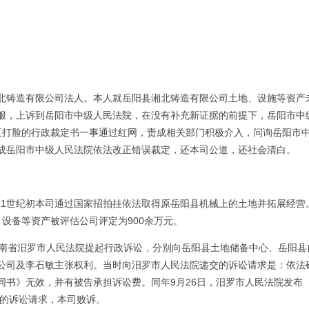
北铸造有限公司法人。本人就岳阳县湘北铸造有限公司土地、设施等资产
服，上诉到岳阳市中级人民法院，在没有补充新证据的前提下，岳阳市中
份相互打脸的行政裁定书一事通过红网，责成相关部门积极介入，问询岳阳市
成岳阳市中级人民法院依法改正错误裁定，还本司公道，还社会清白。
21世纪初本司通过国家招拍挂依法取得原岳阳县机械上的土地并拓展经营
、设备等资产被评估公司评定为900余万元。
向湖南省汨罗市人民法院提起行政诉讼，分别向岳阳县土地储备中心、岳阳县
公司及李石敏主张权利。当时向汨罗市人民法院递交的诉讼请求是：依法
同书》无效，并有被告承担诉讼费。同年9月26日，汨罗市人民法院发布
本司的诉讼请求，本司败诉。