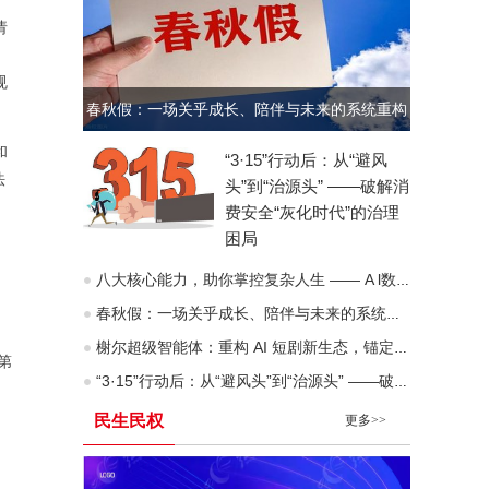
请
规
春秋假：一场关乎成长、陪伴与未来的系统重构
和
“3·15”行动后：从“避风
法
头”到“治源头” ——破解消
费安全“灰化时代”的治理
困局
八大核心能力，助你掌控复杂人生 —— A l数字化时代“人生八力”模型深度拆解
春秋假：一场关乎成长、陪伴与未来的系统重构
榭尔超级智能体：重构 AI 短剧新生态，锚定去中心化价值互联网未来
第
“3·15”行动后：从“避风头”到“治源头” ——破解消费安全“灰化时代”的治理困局
民生民权
更多>>