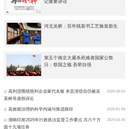
记重要讲话
河北吴桥：百年线装书工艺焕发新生
第五个南京大屠杀死难者国家公祭
日：祭国之殇 吾辈自强
高利贷围猎慈利企业家代名银 本息清偿后仍被吴
2026-06-03
某林等虚假诉讼
高效能治理的科学内涵与推进路径
2026-01-09
湖南印发2025年行政执法监督工作要点 共六个方
2025-03-26
面十九项任务