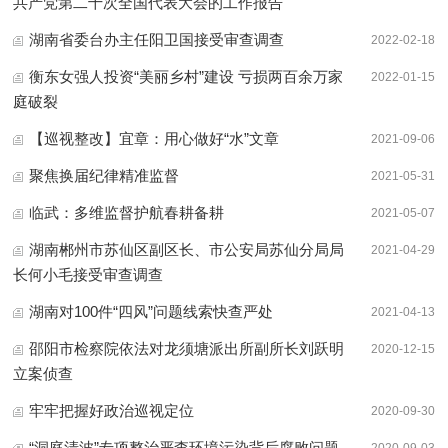
共产党第二十次全国代表大会的工作报告
湖南省委台办主任阳卫国接受审查调查
2022-02-18
衡东女强人投资“美丽乡村”建设 亏损两百余万家
2022-01-15
庭破裂
【巡视整改】宜章：用心做好“水”文章
2021-09-06
聚焦换届纪律精准监督
2021-05-31
临武：多维监督护航春耕备耕
2021-05-07
湖南郴州市苏仙区副区长、市公安局苏仙分局局
2021-04-29
长何小毛接受审查调查
湖南对100件“四风”问题线索快查严处
2021-04-13
邵阳市检察院依法对龙须塘派出所副所长刘跃明
2020-12-15
立案侦查
牢牢把握好政治巡视定位
2020-09-30
“洞庭清波”专项整治严查环境污染背后腐败问题
2020-09-03