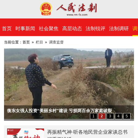
​首页
时事新闻
社会聚焦
高层动态
法制锐评
法制调研
调
当前位置：首页 »
栏目
»
调查监督
衡东女强人投资“美丽乡村”建设 亏损两百余万家庭破裂
1
2
3
4
5
再振精气神·听各地民营企业家谈总书