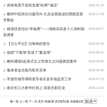
容错免责不是给贪腐“松绑”“减压”
2020-01-10
郴州中院突出问题导向 扎实全面推进扫黑除恶督
2019-12-29
导整改
精准扶贫结出“幸福果”——湖南花垣县十八洞村脱
2019-09-17
贫调查
【卫士手记】沉甸甸的责任
2019-09-16
他把“下塞湖”变成了“夏设湖”
2019-09-12
郴州通报5起形式主义官僚主义问题典型案件
2019-09-05
集体资金岂能为私车买单
2019-08-25
常德市领导调研督导各区县市场监管工作
2019-07-15
南京长江大桥华灯初上 宛若光影巨龙
2018-12-16
第一页 上一页
下一页
尾页
40条/页 共2页/52条 当前第1页