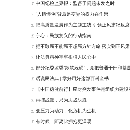
中国纪检监察报：监督于问题未发之时
“人情惯例”背后是变异的权力在作祟
把高质量发展作为主题主线 引领正风肃纪反
宁心：民族复兴的行动指南
把不敢腐不能腐不想腐方针方略 落实到正风
让法典精神牢牢根植人民心中
部分纪委监委“欺软躲硬”，竟把普通干部和基
话说民法典 | 学好用好这部百科全书
【中国稳健前行】应对突发事件是组织力建设
再擂战鼓，只为决战决胜
变压力为动力，化危机为生机
有时候，距离比拥抱更温暖