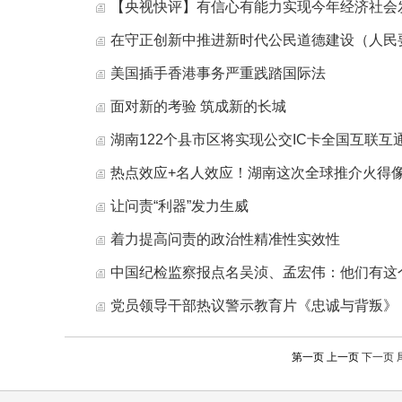
【央视快评】有信心有能力实现今年经济社会
在守正创新中推进新时代公民道德建设（人民
美国插手香港事务严重践踏国际法
面对新的考验 筑成新的长城
湖南122个县市区将实现公交IC卡全国互联互
热点效应+名人效应！湖南这次全球推介火得
让问责“利器”发力生威
着力提高问责的政治性精准性实效性
中国纪检监察报点名吴浈、孟宏伟：他们有这
党员领导干部热议警示教育片《忠诚与背叛》
第一页 上一页
下一页