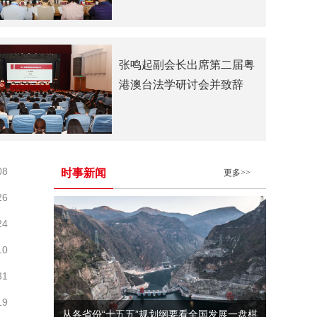
张鸣起副会长出席第二届粤
港澳台法学研讨会并致辞
08
时事新闻
更多>>
26
24
10
31
19
从各省份“十五五”规划纲要看全国发展一盘棋