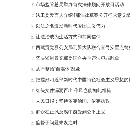
市场监管总局举办首次法律顾问开放日活动
法工委发言人介绍4部法律草案公开征求意见
以法之名激发新时代爱国主义伟力
让法治成为生活方式和共同信仰
西藏贡觉县公安局刑警大队联合壹号安置点警务
​坚决遏制冒充部委国企央企违法犯罪乱象
从严整治“自媒体”乱象
把握好习近平新时代中国特色社会主义思想的
红头文件漏洞百出 作风岂能如此粗糙
人民日报：坚持依宪治国、依宪执政
群众在正风反腐中感受到公平正义
监督于问题未发之时