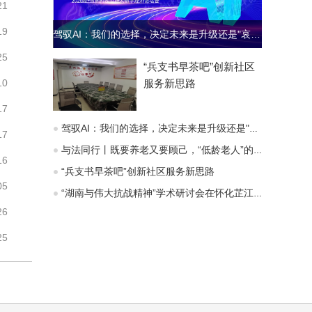
21
19
驾驭AI：我们的选择，决定未来是升级还是"哀歌"
25
“兵支书早茶吧”创新社区
10
服务新思路
17
驾驭AI：我们的选择，决定未来是升级还是"哀歌"
17
与法同行丨既要养老又要顾己，“低龄老人”的赡养义务能变通吗？
16
“兵支书早茶吧”创新社区服务新思路
05
“湖南与伟大抗战精神”学术研讨会在怀化芷江召开
26
25