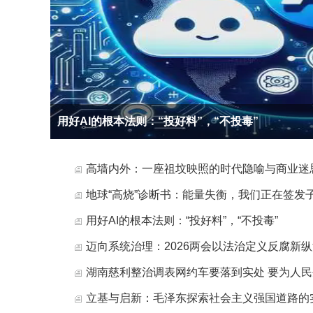
用好AI的根本法则：“投好料”，“不投毒”
高墙内外：一座祖坟映照的时代隐喻与商业迷
地球“高烧”诊断书：能量失衡，我们正在签发子
用好AI的根本法则：“投好料”，“不投毒”
迈向系统治理：2026两会以法治定义反腐新
湖南慈利整治调表网约车要落到实处 要为人
立基与启新：毛泽东探索社会主义强国道路的