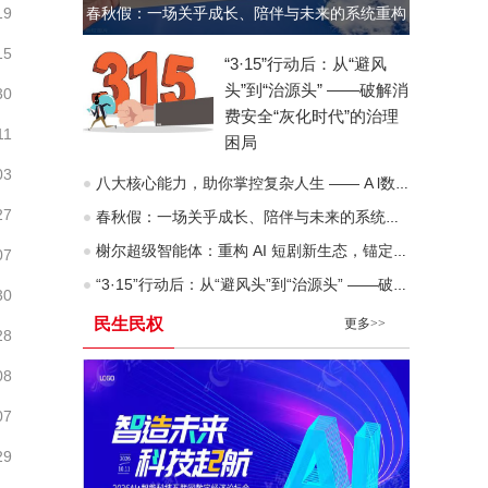
19
春秋假：一场关乎成长、陪伴与未来的系统重构
15
“3·15”行动后：从“避风
头”到“治源头” ——破解消
30
费安全“灰化时代”的治理
11
困局
03
八大核心能力，助你掌控复杂人生 —— A l数字化时代“人生八力”模型深度拆解
27
春秋假：一场关乎成长、陪伴与未来的系统重构
榭尔超级智能体：重构 AI 短剧新生态，锚定去中心化价值互联网未来
07
“3·15”行动后：从“避风头”到“治源头” ——破解消费安全“灰化时代”的治理困局
30
民生民权
更多>>
28
08
07
29