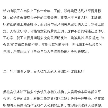
站内有职工在岗位上工作十余年，工龄、职称均已达到相应晋升标
准，却始终未能获得合理的工资晋级，薪资水平与新入职、工龄短、
职称低的职工差距微小；而部分与黄泽明关系密切的人员，即便工龄
短、无相应职称，却能随意获得薪资上调，这种不公的待遇让全体职
工心寒。就工资晋升问题多次向黄泽明反映，均被其以“单位规定”“资
金紧张”等借口敷衍拒绝，实则是其独断专行、无视职工合法权益的
体现，严重违反了《事业单位人事管理条例》等相关规定。
二、利用职务之便，在乡镇供水站人员调动中谋取私利
桑植县供水站下辖多个乡镇供水相关机构，人员调动本应遵循公平、
公正、公开的原则，根据工作需要和职工能力进行合理安排。但黄泽
明却将人员调动当作谋取个人私利的工具，在乡镇供水站人员调整、