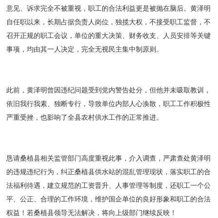
意见、诉求完全不被重视，职工的合法利益更是被抛在脑后。黄泽明
自任职以来，长期占据负责人岗位，独揽大权，不接受职工监督，不
召开正规的职工会议，单位的重大决策、财务收支、人员安排等关键
事项，均由其一人决定，完全无视民主集中制原则。
此前，黄泽明曾因违纪问题受到党内警告处分，但他并未吸取教训，
依旧我行我素、独断专行，导致单位内部人心涣散，职工工作积极性
严重受挫，也影响了全县农村供水工作的正常推进。
恳请桑植县相关监管部门高度重视此事，介入调查，严肃查处黄泽明
的违规违纪行为，纠正桑植县供水站的混乱管理现状，落实职工的合
法福利待遇，建立规范的工资晋升、人事管理等制度，还职工一个公
平、公正、合理的工作环境，维护国企单位的良好形象和职工的合法
权益！若桑植县领导无法解决，将向上级部门继续反映！