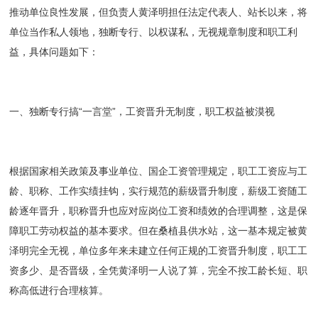
推动单位良性发展，但负责人黄泽明担任法定代表人、站长以来，将
单位当作私人领地，独断专行、以权谋私，无视规章制度和职工利
益，具体问题如下：
一、独断专行搞“一言堂”，工资晋升无制度，职工权益被漠视
根据国家相关政策及事业单位、国企工资管理规定，职工工资应与工
龄、职称、工作实绩挂钩，实行规范的薪级晋升制度，薪级工资随工
龄逐年晋升，职称晋升也应对应岗位工资和绩效的合理调整，这是保
障职工劳动权益的基本要求。但在桑植县供水站，这一基本规定被黄
泽明完全无视，单位多年来未建立任何正规的工资晋升制度，职工工
资多少、是否晋级，全凭黄泽明一人说了算，完全不按工龄长短、职
称高低进行合理核算。