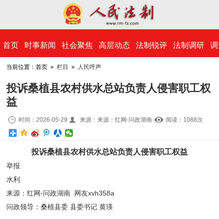
​首页
时事新闻
社会聚焦
高层动态
法制锐评
法制调研
调
当前位置：首页 »
栏目
»
人民呼声
投诉桑植县农村供水总站负责人侵害职工权
益
时间：2026-05-29
来源：来源：红网-问政湖南
阅读：10
88
次
投诉桑植县农村供水总站负责人侵害职工权益
举报
水利
来源：红网-问政湖南 网友xvh358a
问政领导：桑植县委 县委书记 黄瑛