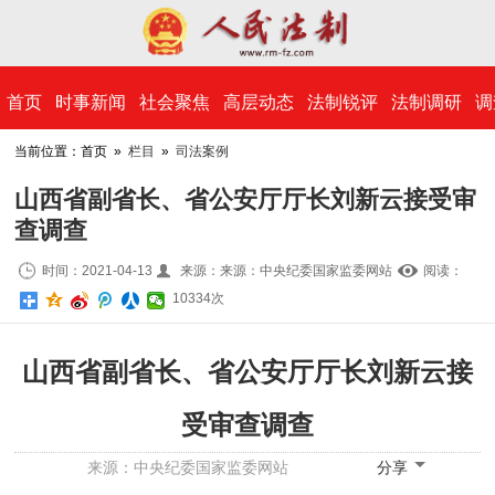
​首页
时事新闻
社会聚焦
高层动态
法制锐评
法制调研
调
当前位置：首页 »
栏目
»
司法案例
山西省副省长、省公安厅厅长刘新云接受审
查调查
时间：2021-04-13
来源：来源：中央纪委国家监委网站
阅读：
10
334
次
山西省副省长、省公安厅厅长刘新云接
受审查调查
来源：
中央纪委国家监委网站
分享