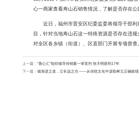
心一商家查看寿山石销售情况，了解是否存在公
近日，福州市晋安区纪委监委将领导干部利用名
目，针对当地寿山石这一特殊资源是否存在违规
对全区各乡镇（街道）、区直部门开展专项督查。
上一篇：
“善心汇”组织领导传销案一审宣判 张天明获刑17年
下一篇：
循渐进之道，立长远之功 ——从传统文化中汲取树立正确政