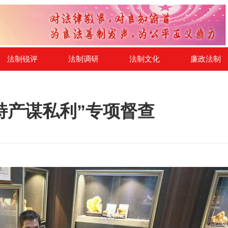
法制锐评
法制调研
法制文化
廉政法制
特产谋私利”专项督查