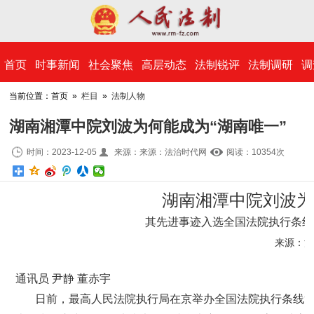
​首页
时事新闻
社会聚焦
高层动态
法制锐评
法制调研
调
当前位置：首页 »
栏目
»
法制人物
湖南湘潭中院刘波为何能成为“湖南唯一”
时间：2023-12-05
来源：来源：法治时代网
阅读：10
354
次
湖南湘潭中院刘波为
其先进事迹入选全国法院执行条线
来源：法
通讯员 尹静 董赤宇
日前，最高人民法院执行局在京举办全国法院执行条线“