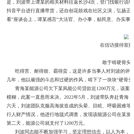
是，刘波带上谭某的相关材料往返长沙4次，登门找银行说
抖音平台进行直播带货，还自创花鼓戏在社区义演，弘扬正能量
看”座谈会上，谭某感言“大法官、办小事，贴民意、办实事”
在信访接待室接
敢于啃硬骨头
吃得苦、耐得烦、霸得蛮，这是许多当事人对刘波的评
几年，他以顽强的斗志和过硬的作风，啃下了一块块“硬骨头”
青海某能源公司欠下某风能公司贷款近1200万元，该
模糊，此案一直悬而未决。2022年5月，刘波带队奔赴青
六天，刘波团队克服高海拔造成的头晕、目眩、呼吸困难等
行人财产情况，他进行地毯式调查，发现该能源公司在某发电
第二天，能源公司就支付了1200万元。
刘波同志能不断加强学习，坚定理想信念，以人为本，为