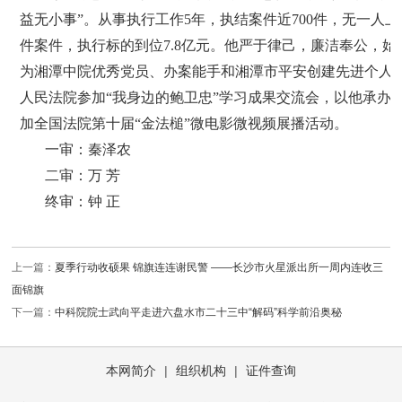
益无小事”。从事执行工作5年，执结案件近700件，无一人上
件案件，执行标的到位7.8亿元。他严于律己，廉洁奉公，
为湘潭中院优秀党员、办案能手和湘潭市平安创建先进个人
人民法院参加“我身边的鲍卫忠”学习成果交流会，以他承办
加全国法院第十届“金法槌”微电影微视频展播活动。
一审：秦泽农
二审：万 芳
终审：钟 正
上一篇：
夏季行动收硕果 锦旗连连谢民警 ——长沙市火星派出所一周内连收三
面锦旗
下一篇：
中科院院士武向平走进六盘水市二十三中“解码”科学前沿奥秘
本网简介
|
组织机构
|
证件查询