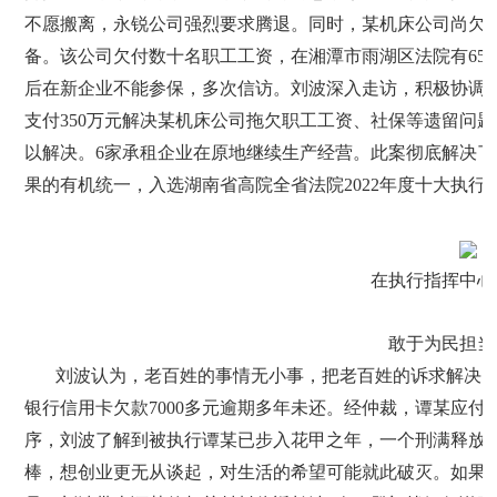
不愿搬离，永锐公司强烈要求腾退。同时，某机床公司尚欠
备。该公司欠付数十名职工工资，在湘潭市雨湖区法院有65
后在新企业不能参保，多次信访。刘波深入走访，积极协调
支付350万元解决某机床公司拖欠职工工资、社保等遗留问
以解决。6家承租企业在原地继续生产经营。此案彻底解决
果的有机统一，入选湖南省高院全省法院2022年度十大执行
在执行指挥中心
敢于为民担当
刘波认为，老百姓的事情无小事，把老百姓的诉求解决
银行信用卡欠款7000多元逾期多年未还。经仲裁，谭某应
序，刘波了解到被执行谭某已步入花甲之年，一个刑满释放
棒，想创业更无从谈起，对生活的希望可能就此破灭。如果