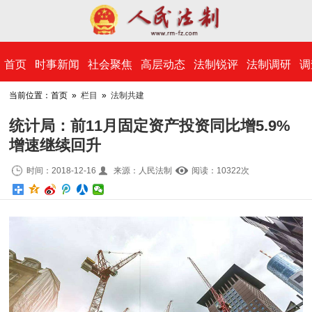
​首页
时事新闻
社会聚焦
高层动态
法制锐评
法制调研
调
当前位置：首页 »
栏目
»
法制共建
统计局：前11月固定资产投资同比增5.9%
增速继续回升
时间：2018-12-16
来源：人民法制
阅读：10
322
次